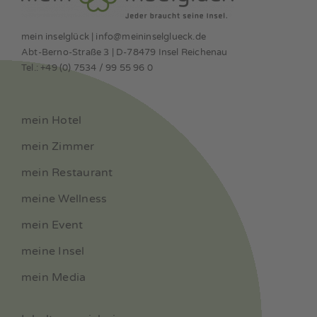
meine Insel
mein inselglück | info@meininselglueck.de
Abt-Berno-Straße 3 | D-78479 Insel Reichenau
mein Media
Tel.: +49 (0) 7534 / 99 55 96 0
mein Hotel
mein Zimmer
mein Restaurant
meine Wellness
mein Event
meine Insel
mein Media