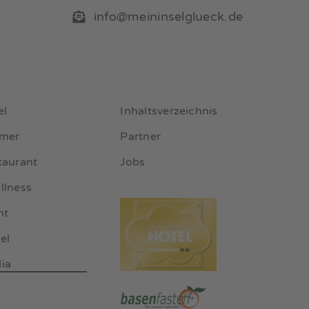
info@meininselglueck.de
el
Inhaltsverzeichnis
mmer
Partner
taurant
Jobs
llness
nt
el
ia