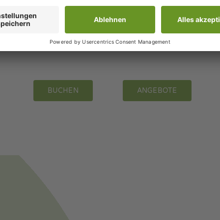
s Hotel auf VOX
mein inselglück (2016)
15)
BUCHEN
ANGEBOTE