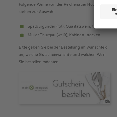
Folgende Weine von der Reichenauer Hochwart
stehen zur Auswahl:
Spätburgunder (rot), Qualitätswein, trocken
Müller Thurgau (weiß), Kabinett, trocken
Bitte geben Sie bei der Bestellung im Wunschfeld
an, welche Gutscheinvariante und welchen Wein
Sie bestellen möchten.