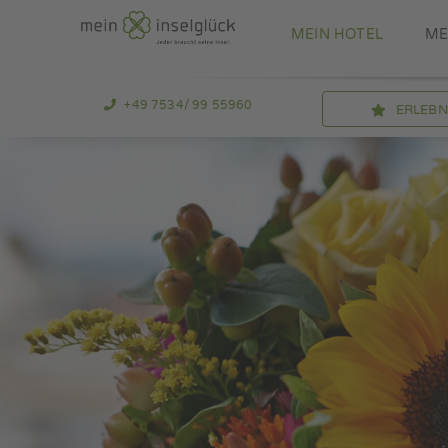
Zum
MEIN HOTEL
ME
Inhalt
springen
+49 7534/ 99 55960
ERLEB