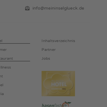
info@meininselglueck.de
el
Inhaltsverzeichnis
mmer
Partner
taurant
Jobs
llness
nt
el
ia