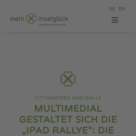
Zum
DE
EN
Inhalt
springen
Toggle
Naviga
mein Hotel
mein Zimmer
mein Restaurant
CITYHUNTERS IPAD RALLY
meine Wellness
MULTIMEDIAL
GESTALTET SICH DIE
mein Event
„IPAD RALLYE“: DIE