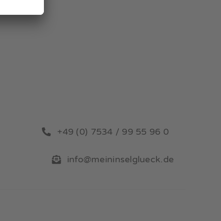
+49 (0) 7534 / 99 55 96 0
info@meininselglueck.de