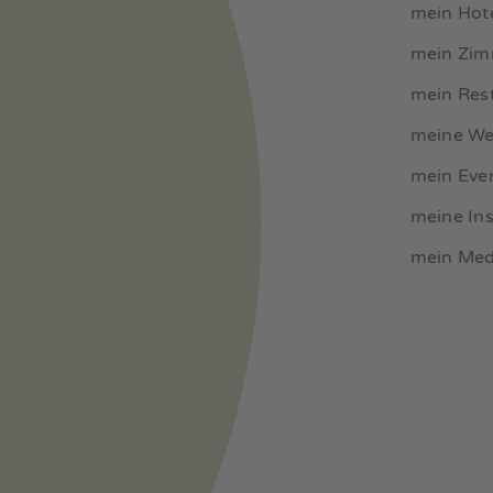
mein Hot
mein Zi
mein Res
meine We
mein Eve
meine Ins
mein Med