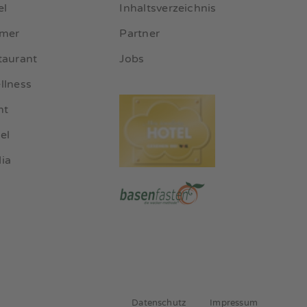
el
Inhaltsverzeichnis
mmer
Partner
taurant
Jobs
llness
nt
el
ia
Datenschutz
Impressum