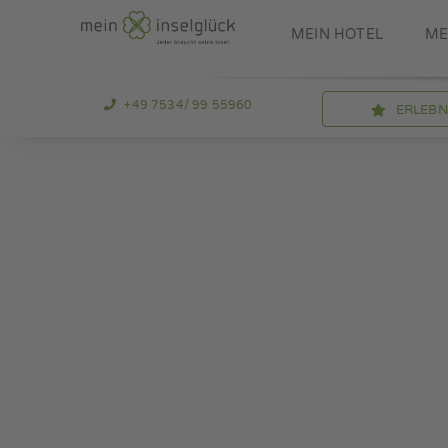
Zum
MEIN HOTEL
ME
Inhalt
springen
+49 7534/ 99 55960
ERLEB